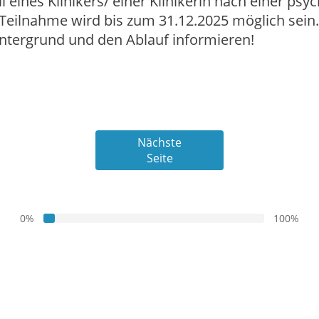
l eines Klinikers/ einer Klinikerin nach einer ps
Teilnahme wird bis zum 31.12.2025 möglich sei
intergrund und den Ablauf informieren!
Nächste
Seite
0%
100%
5%